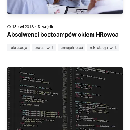
13 kwi 2018
·
wojcik
Absolwenci bootcampów okiem HRowca
rekrutacja
praca-w-it
umiejetnosci
rekrutacja-w-it