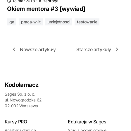
13 mar 2018
·
zadroga
Okiem mentora #3 [wywiad]
qa
praca-w-it
umiejetnosci
testowanie
Nowsze artykuły
Starsze artykuły
Kodołamacz
Sages Sp. z o. o.
ul. Nowogrodzka 62
02-002 Warszawa
Kursy PRO
Edukacja w Sages
Analityka danych
Studia podyplomowe