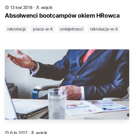
13 kwi 2018
·
wojcik
Absolwenci bootcampów okiem HRowca
rekrutacja
praca-w-it
umiejetnosci
rekrutacja-w-it
6 lis 2017
·
wojcik