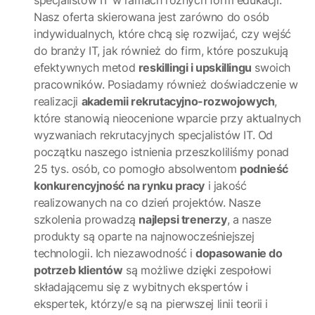
specjalistów IT w ramach różnych form edukacji.
Nasz oferta skierowana jest zarówno do osób
indywidualnych, które chcą się rozwijać, czy wejść
do branży IT, jak również do firm, które poszukują
efektywnych metod
reskillingi i upskillingu
swoich
pracowników. Posiadamy również doświadczenie w
realizacji
akademii rekrutacyjno-rozwojowych
,
które stanowią nieocenione wparcie przy aktualnych
wyzwaniach rekrutacyjnych specjalistów IT. Od
początku naszego istnienia przeszkoliliśmy ponad
25 tys. osób, co pomogło absolwentom
podnieść
konkurencyjność na rynku pracy
i jakość
realizowanych na co dzień projektów. Nasze
szkolenia prowadzą
najlepsi trenerzy
, a nasze
produkty są oparte na najnowocześniejszej
technologii. Ich niezawodność i
dopasowanie do
potrzeb klientów
są możliwe dzięki zespołowi
składającemu się z wybitnych ekspertów i
ekspertek, którzy/e są na pierwszej linii teorii i