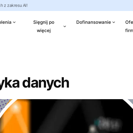
 z zakresu AI!
lenia
Sięgnij po
Dofinansowanie
Ofe
więcej
fir
tyka danych